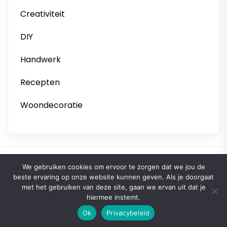
Creativiteit
DIY
Handwerk
Recepten
Woondecoratie
Copyright © 2026
We gebruiken cookies om ervoor te zorgen dat we jou de
maramaakt.nl.
All
Up
↑
beste ervaring op onze website kunnen geven. Als je doorgaat
rights reserved.
met het gebruiken van deze site, gaan we ervan uit dat je
Theme:
Omega Blogs
By
OMEGA
hiermee instemt.
Powered by
WordPress.
Ok
Privacybeleid