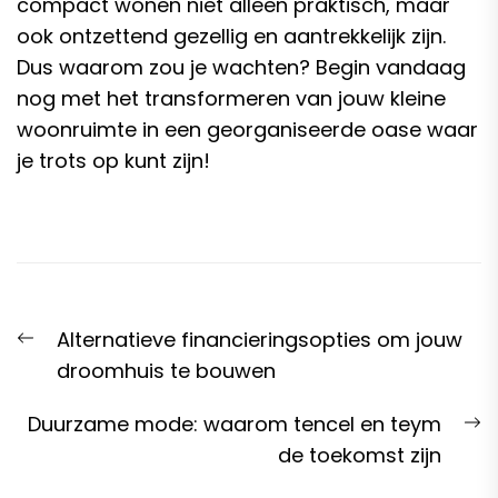
compact wonen niet alleen praktisch, maar
ook ontzettend gezellig en aantrekkelijk zijn.
Dus waarom zou je wachten? Begin vandaag
nog met het transformeren van jouw kleine
woonruimte in een georganiseerde oase waar
je trots op kunt zijn!
Post
Previous
Alternatieve financieringsopties om jouw
navigation
post:
droomhuis te bouwen
N
Duurzame mode: waarom tencel en teym
p
de toekomst zijn