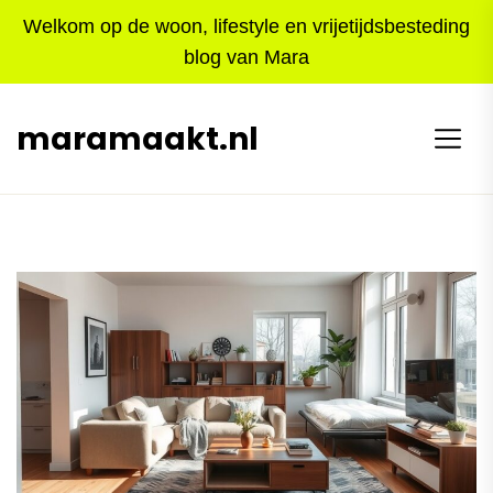
Skip
Welkom op de woon, lifestyle en vrijetijdsbesteding
to
blog van Mara
the
content
maramaakt.nl