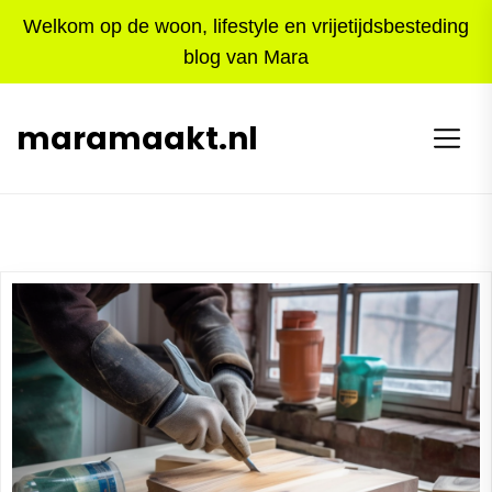
Skip
Welkom op de woon, lifestyle en vrijetijdsbesteding
to
blog van Mara
the
content
maramaakt.nl