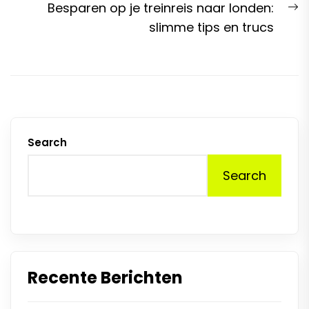
N
Besparen op je treinreis naar londen:
p
slimme tips en trucs
Search
Search
Recente Berichten