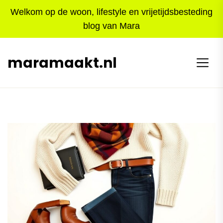
Skip
Welkom op de woon, lifestyle en vrijetijdsbesteding
to
blog van Mara
the
content
maramaakt.nl