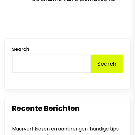
p
Search
Search
Recente Berichten
Muurverf kiezen en aanbrengen: handige tips