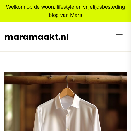
Skip
Welkom op de woon, lifestyle en vrijetijdsbesteding
to
blog van Mara
the
content
maramaakt.nl