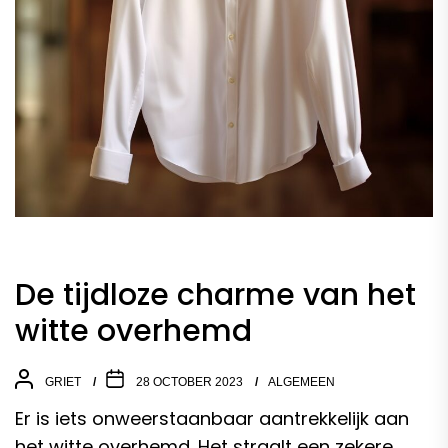
De tijdloze charme van het
witte overhemd
GRIET
28 OCTOBER 2023
ALGEMEEN
Er is iets onweerstaanbaar aantrekkelijk aan
het witte
overhemd
. Het straalt een zekere