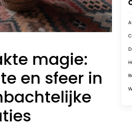
A
C
D
kte magie:
H
e en sfeer in
R
W
bachtelijke
ties