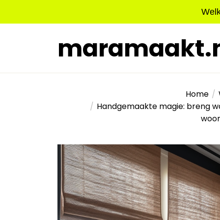
Skip
Welk
to
the
maramaakt.n
content
Home
Handgemaakte magie: breng war
woon