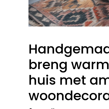
Handgemaa
breng warmt
huis met am
woondecora