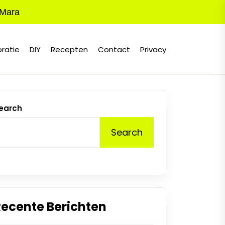
 Mara
ratie
DIY
Recepten
Contact
Privacy
earch
Search
Recente Berichten