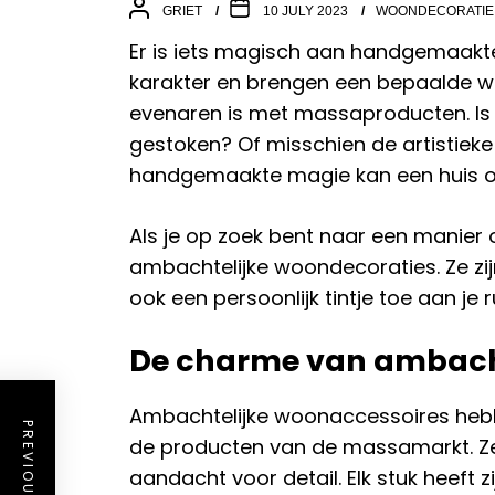
GRIET
10 JULY 2023
WOONDECORATIE
Er is iets magisch aan handgemaakte 
karakter en brengen een bepaalde war
evenaren is met massaproducten. Is het
gestoken? Of misschien de artistieke f
handgemaakte magie kan een huis om
Als je op zoek bent naar een manier o
ambachtelijke woondecoraties. Ze zij
ook een persoonlijk tintje toe aan je 
De charme van ambacht
Ambachtelijke woonaccessoires hebbe
PREVIOUS POST
de producten van de massamarkt. Ze 
aandacht voor detail. Elk stuk heeft z