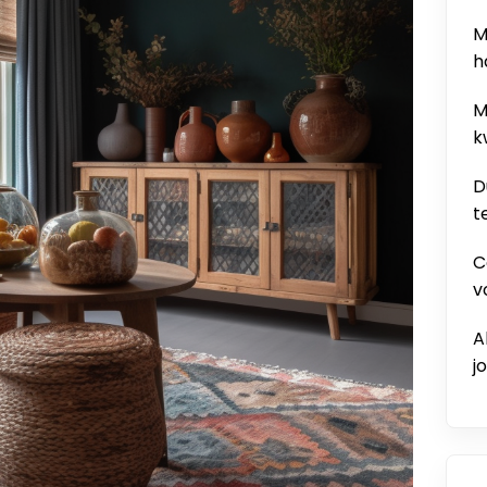
M
h
M
k
D
t
C
v
A
j