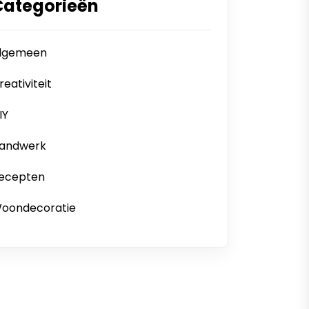
Categorieën
lgemeen
reativiteit
IY
andwerk
ecepten
oondecoratie