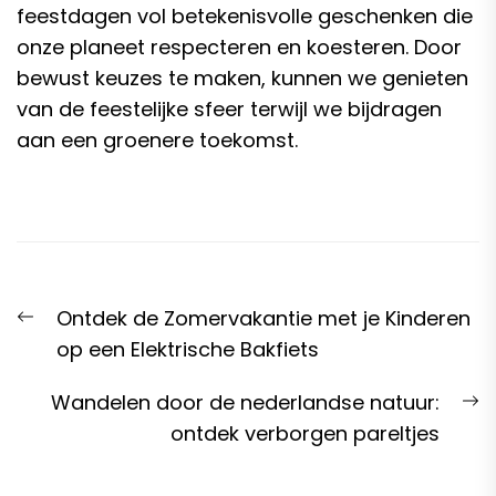
feestdagen vol betekenisvolle geschenken die
onze planeet respecteren en koesteren. Door
bewust keuzes te maken, kunnen we genieten
van de feestelijke sfeer terwijl we bijdragen
aan een groenere toekomst.
Post
Previous
Ontdek de Zomervakantie met je Kinderen
navigation
post:
op een Elektrische Bakfiets
N
Wandelen door de nederlandse natuur:
p
ontdek verborgen pareltjes