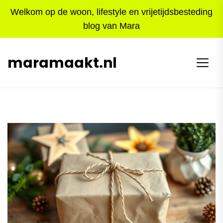
Skip
Welkom op de woon, lifestyle en vrijetijdsbesteding
to
blog van Mara
the
content
maramaakt.nl