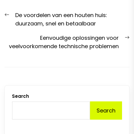
Post
Previous
De voordelen van een houten huis:
navigation
post:
duurzaam, snel en betaalbaar
N
Eenvoudige oplossingen voor
p
veelvoorkomende technische problemen
Search
Search