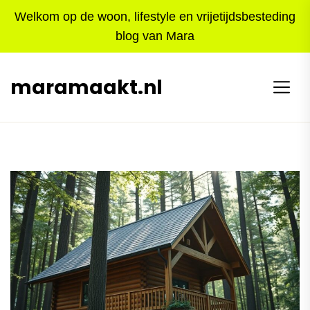
Skip
Welkom op de woon, lifestyle en vrijetijdsbesteding
to
blog van Mara
the
content
maramaakt.nl