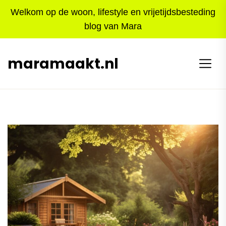
Skip
Welkom op de woon, lifestyle en vrijetijdsbesteding
to
blog van Mara
the
content
maramaakt.nl