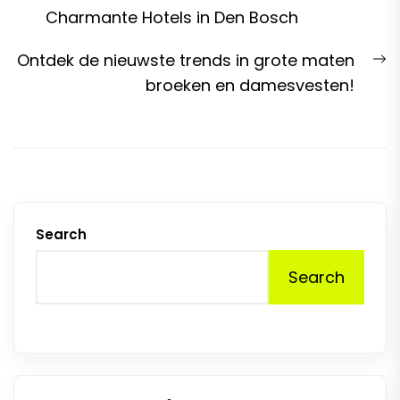
navigation
post:
Charmante Hotels in Den Bosch
N
Ontdek de nieuwste trends in grote maten
p
broeken en damesvesten!
Search
Search