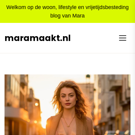
Skip
Welkom op de woon, lifestyle en vrijetijdsbesteding
to
blog van Mara
the
content
maramaakt.nl