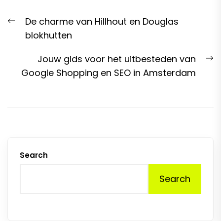
Post
Previous
De charme van Hillhout en Douglas
navigation
post:
blokhutten
N
Jouw gids voor het uitbesteden van
p
Google Shopping en SEO in Amsterdam
Search
Search