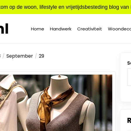
om op de woon, lifestyle en vrijetijdsbesteding blog van
l
Home
Handwerk
Creativiteit
Woondeco
3
September
29
S