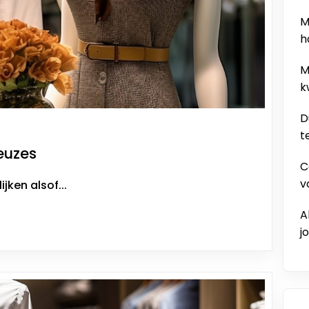
M
h
M
k
D
t
keuzes
C
v
ken alsof...
A
j