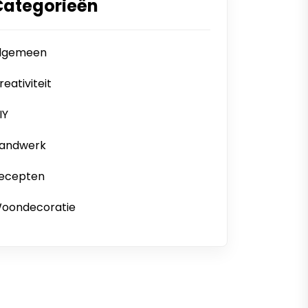
Categorieën
lgemeen
reativiteit
IY
andwerk
ecepten
oondecoratie