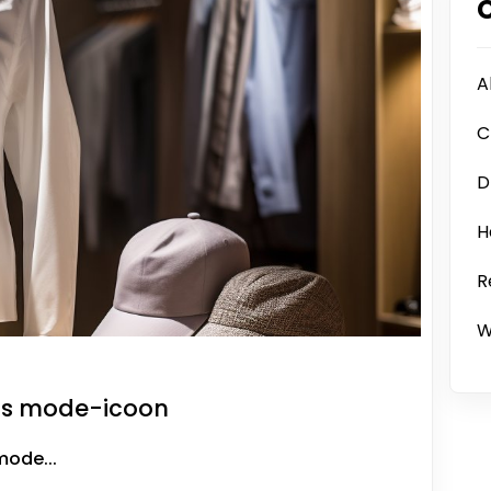
A
C
D
H
R
W
oos mode-icoon
mode...