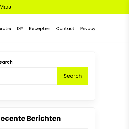
 Mara
ratie
DIY
Recepten
Contact
Privacy
earch
Search
Recente Berichten