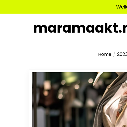
Skip
Welk
to
the
maramaakt.n
content
Home
202