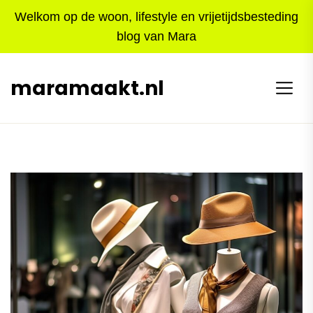
Skip
Welkom op de woon, lifestyle en vrijetijdsbesteding
to
blog van Mara
the
content
maramaakt.nl