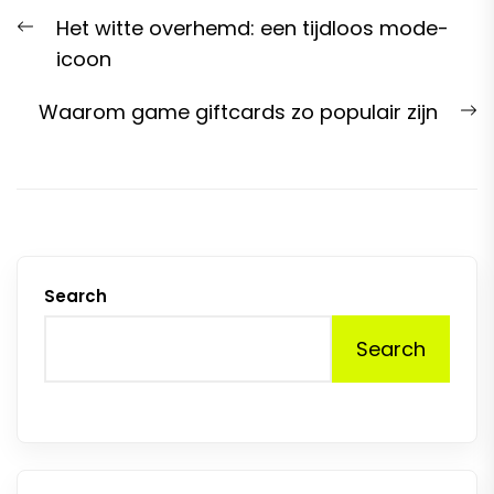
Post
Previous
Het witte overhemd: een tijdloos mode-
navigation
post:
icoon
N
Waarom game giftcards zo populair zijn
p
Search
Search