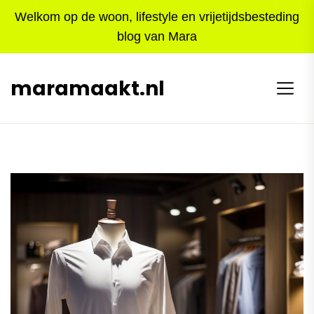
Skip
Welkom op de woon, lifestyle en vrijetijdsbesteding
to
blog van Mara
the
content
maramaakt.nl