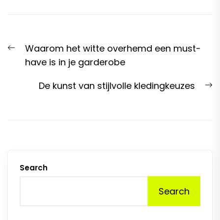
Post
Previous
Waarom het witte overhemd een must-
navigation
post:
have is in je garderobe
N
De kunst van stijlvolle kledingkeuzes
p
Search
Search